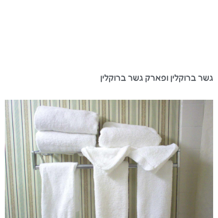
גשר ברוקלין ופארק גשר ברוקלין