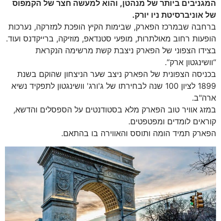
המגניבים ביותר של מנהטן, והוא למעשה חצר של הקמפוס
של אוניברסיטת ניו יורק.
ברחבה שבמרכז הפארק, שבימות הקיץ הופכת למזרקה, נערכות
הופעות רחוב מאולתרות, מופעי סטנדאפ, מוזיקה, ברייקדנס ועוד.
בצידו הצפוני של הפארק ניצבת קשת מרשימה הנקראת
“וושינגטון ארק”.
בכניסה הצפונית של הפארק ניצב שער הניצחון שהוקם בשנת
1899 לציון 100 שנה לבחירתו של ג'ורג' וושינגטון לתפקיד נשיא
ארה"ב.
במזג אוויר טוב הפארק מלא בסטודנטים על הספסלים והדשא,
קוראים לומדים ומפטפטים.
הפארק תמיד הומה ותוסס והאווירה בו בהתאם.