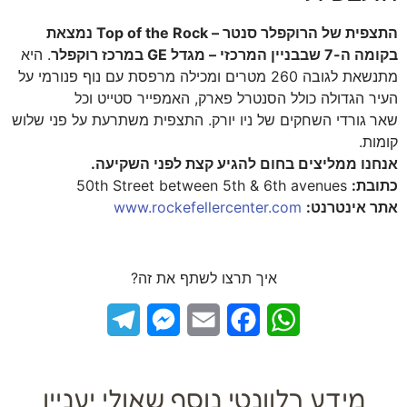
התצפית של הרוקפלר סנטר – Top of the Rock נמצאת
בקומה ה-7 שבבניין המרכזי – מגדל GE במרכז רוקפלר
. היא
מתנשאת לגובה 260 מטרים ומכילה מרפסת עם נוף פנורמי על
העיר הגדולה כולל הסנטרל פארק, האמפייר סטייט וכל
שאר
גורדי השחקים של ניו יורק. התצפית משתרעת על פני שלוש
קומות.
אנחנו ממליצים בחום להגיע קצת לפני השקיעה.
כתובת:
50th Street between 5th & 6th avenues
אתר אינטרנט:
www.rockefellercenter.com
איך תרצו לשתף את זה?
Telegram
Messenger
Email
Facebook
WhatsApp
מידע רלוונטי נוסף שאולי יעניין